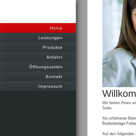
Home
Leistungen
Produkte
Anfahrt
Öffnungszeiten
Kontakt
Impressum
Willko
Wir bieten Ihnen u
Seite.
Als erfahrener Bet
Bodenbeläge Farben 
Auf den folgenden 