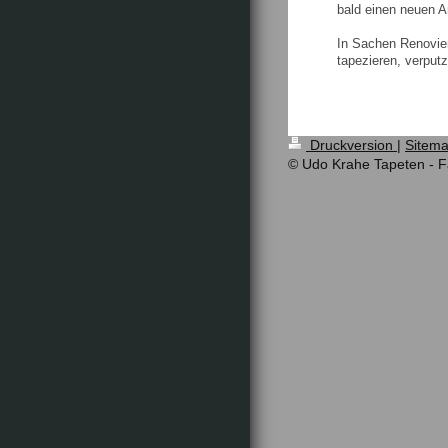
bald einen neuen A
In Sachen Renovier
tapezieren, verput
Druckversion
|
Sitem
© Udo Krahe Tapeten - F